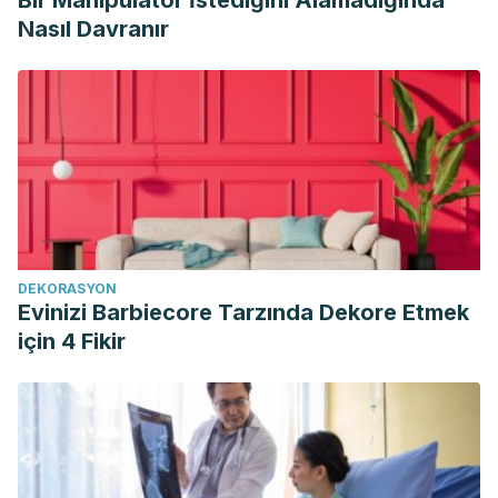
Bir Manipülatör İstediğini Alamadığında
Nasıl Davranır
DEKORASYON
Evinizi Barbiecore Tarzında Dekore Etmek
için 4 Fikir