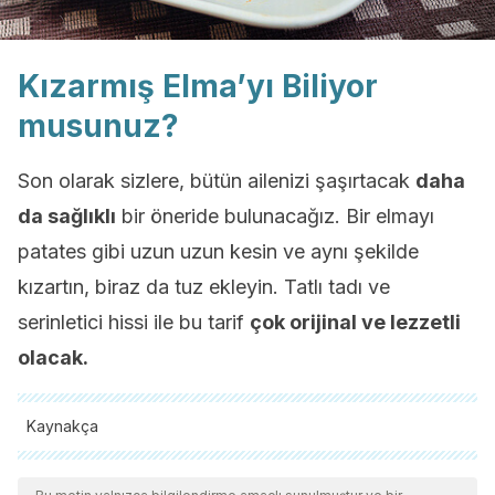
Kızarmış Elma’yı Biliyor
musunuz?
Son olarak sizlere, bütün ailenizi şaşırtacak
daha
da sağlıklı
bir öneride bulunacağız. Bir elmayı
patates gibi uzun uzun kesin ve aynı şekilde
kızartın, biraz da tuz ekleyin. Tatlı tadı ve
serinletici hissi ile bu tarif
çok orijinal ve lezzetli
olacak.
Kaynakça
Tüm alıntı yapılan kaynaklar, kalitelerini, güvenilirliklerini,
güncelliklerini ve geçerliliklerini sağlamak için ekibimiz