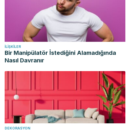
https://doi.org/10.4149/BLL_2016_048
İLIŞKILER
Bir Manipülatör İstediğini Alamadığında
Nasıl Davranır
DEKORASYON