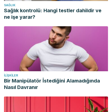
pain, wound healing and hemorrhaging upon defection: A
SAĞLIK
prospective double blind clinical trial. European Review for
Sağlık kontrolü: Hangi testler dahildir ve
Medical and Pharmacological Sciences.
ne işe yarar?
Sneider, E. B., & Maykel, J. A. (2010). Diagnosis and
Management of Symptomatic Hemorrhoids. Surgical Clinics
of North America. https://doi.org/10.1016/j.suc.2009.10.005
Lohsiriwat, V. (2015). Treatment of hemorrhoids: A
coloproctologist’s view. World Journal of Gastroenterology.
https://doi.org/10.3748/wjg.v21.i31.9245
İLIŞKILER
Bir Manipülatör İstediğini Alamadığında
Nasıl Davranır