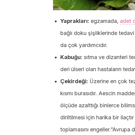
Yaprakları:
egzamada,
adet 
bağlı doku şişliklerinde tedavi 
da çok yardımcıdır.
Kabuğu:
sıtma ve dizanteri ted
deri ülseri olan hastaların teda
Çekirdeği:
Üzerine en çok tez
kısmı burasıdır. Aescin maddes
ölçüde azalttığı binlerce bilims
diriltilmesi için harika bir ila
toplamasını engeller.”Avrupa doğ