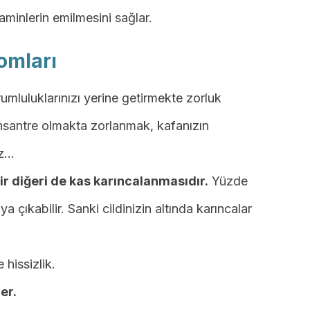
taminlerin emilmesini sağlar.
omları
umluluklarınızı yerine getirmekte zorluk
nsantre olmakta zorlanmak, kafanızın
ız…
 diğeri de kas karıncalanmasıdır.
Yüzde
 çıkabilir. Sanki cildinizin altında karıncalar
 hissizlik.
er.