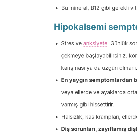
Bu mineral, B12 gibi gerekli vi
Hipokalsemi sempt
Stres ve
anksiyete
. Günlük sor
çekmeye başlayabilirsiniz: ko
karışması ya da üzgün olman
En yaygın semptomlardan bir
veya ellerde ve ayaklarda ortaya
varmış gibi hissettirir.
Halsizlik, kas krampları, ellerde
Diş sorunları, zayıflamış dişl