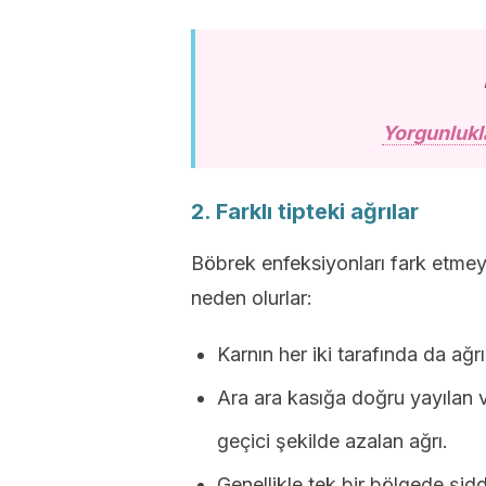
Yorgunlukl
2. Farklı tipteki ağrılar
Böbrek enfeksiyonları fark etmeyi
neden olurlar:
Karnın her iki tarafında da ağrı
Ara ara kasığa doğru yayılan 
geçici şekilde azalan ağrı.
Genellikle tek bir bölgede şidd