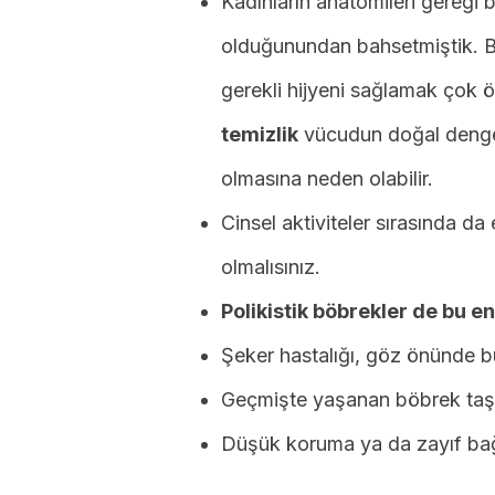
Kadınların anatomileri gereği
olduğunundan bahsetmiştik. B
gerekli hijyeni sağlamak çok 
temizlik
vücudun doğal denge
olmasına neden olabilir.
Cinsel aktiviteler sırasında d
olmalısınız.
Polikistik böbrekler de bu en
Şeker hastalığı, göz önünde b
Geçmişte yaşanan böbrek taşı 
Düşük koruma ya da zayıf bağış