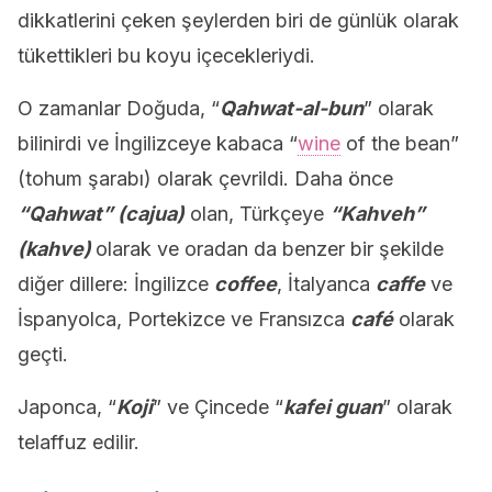
dikkatlerini çeken şeylerden biri de günlük olarak
tükettikleri bu koyu içecekleriydi.
O zamanlar Doğuda, “
Qahwat-al-bun
” olarak
bilinirdi ve İngilizceye kabaca “
wine
of the bean”
(tohum şarabı) olarak çevrildi. Daha önce
“Qahwat” (cajua)
olan, Türkçeye
“Kahveh”
(kahve)
olarak ve oradan da benzer bir şekilde
diğer dillere: İngilizce
coffee
, İtalyanca
caffe
ve
İspanyolca, Portekizce ve Fransızca
café
olarak
geçti.
Japonca, “
Koji
” ve Çincede “
kafei guan
” olarak
telaffuz edilir.