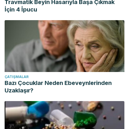
Travmatik Beyin Hasarıyla Başa Çıkmak
İçin 4 İpucu
ÇATIŞMALAR
Bazı Çocuklar Neden Ebeveynlerinden
Uzaklaşır?