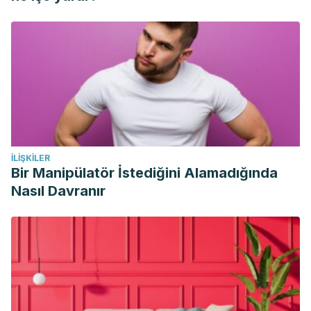
North, B. B., & Oldham, M. J. (2011). Preclinical, Clinical, and
Over-the-Counter Postmarketing Experience with a New
Vaginal Cup: Menstrual Collection. Journal of Women’s
Health.
https://doi.org/10.1089/jwh.2009.1929
McDermott, C., & Sheridan, M. (2015). Staphylococcal toxic
shock syndrome caused by tampon use.
Case reports in
critical care
,
2015
, 640373.
https://doi.org/10.1155/2015/640373
İLIŞKILER
Bir Manipülatör İstediğini Alamadığında
Nasıl Davranır