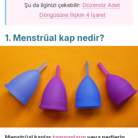
Şu da ilginizi çekebilir:
Düzensiz Adet
Döngüsüne İlişkin 4 İşaret
1. Menstrüal kap nedir?
Menstrüal kaplar
tamponların
veya pedlerin