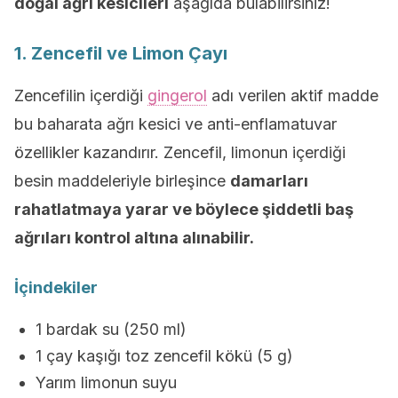
doğal ağrı kesicileri
aşağıda bulabilirsiniz!
1. Zencefil ve Limon Çayı
Zencefilin içerdiği
gingerol
adı verilen aktif madde
bu baharata ağrı kesici ve anti-enflamatuvar
özellikler kazandırır. Zencefil, limonun içerdiği
besin maddeleriyle birleşince
damarları
rahatlatmaya yarar ve böylece şiddetli baş
ağrıları kontrol altına alınabilir.
İçindekiler
1 bardak su (250 ml)
1 çay kaşığı toz zencefil kökü (5 g)
Yarım limonun suyu