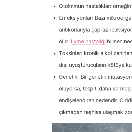
Otoimmün hastalıklar: örneği
Enfeksiyonlar: Bazı mikroorgan
antikorlarıyla çapraz reaksiy
olur.
Lyme hastalığı
bilinen ned
Toksinler: kronik alkol zehirl
dışı uyuşturucuların kötüye kul
Genetik: Bir genetik mutasyon 
oluyorsa, tespiti daha karmaşık
endişelendiren nedendir. Cidd
çıkmadan teşhise ulaşmak zor