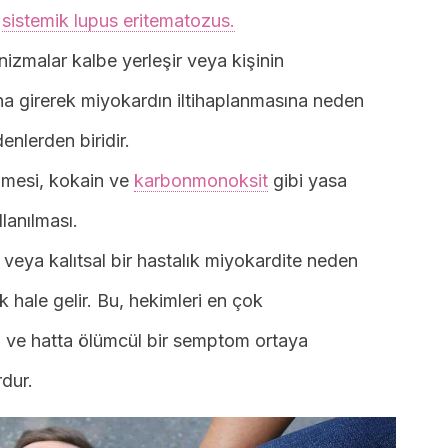
n
sistemik lupus eritematozus.
izmalar kalbe yerleşir veya kişinin
ona girerek miyokardın iltihaplanmasına neden
enlerden biridir.
enmesi, kokain ve
karbonmonoksit
gibi yasa
lanılması.
veya kalıtsal bir hastalık miyokardite neden
 hale gelir. Bu, hekimleri en çok
i ve hatta ölümcül bir semptom ortaya
dur.