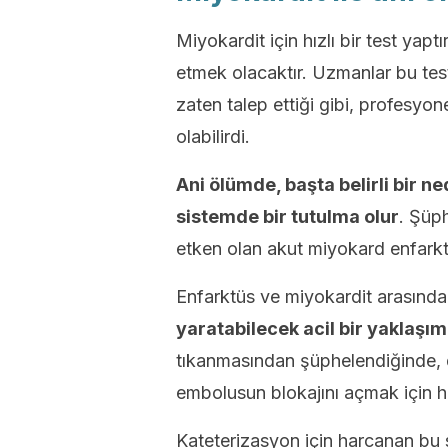
Miyokardit için hızlı bir test yaptı
etmek olacaktır. Uzmanlar bu test
zaten talep ettiği gibi, profesyone
olabilirdi.
Ani ölümde, başta belirli bir 
sistemde bir tutulma olur
. Şüp
etken olan akut miyokard enfark
Enfarktüs ve miyokardit arasındak
yaratabilecek acil bir yaklaşım
tıkanmasından şüphelendiğinde, d
embolusun blokajını açmak için h
Kateterizasyon için harcanan bu