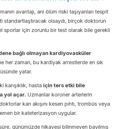
rmanın avantajı, ani ölüm riski taşıyanları tespit
i standartlaştıracak olsaydı, birçok doktorun
l sporlar için zorunlu bir test olarak bile gerekli
nedene bağlı olmayan kardiyovasküler
he her zaman, bu kardiyak arrestlerde en sık
tüsünde yatar.
i karışıklık, hasta
için ters etki bile
a yol açar.
Uzmanlar koroner arterlerin
oktorlar kan akışını kesen pıhtı, trombüs veya
emen bir kateterizasyon uygular.
 süre, günümüzde hikayesi bilinmeyen bayılmış