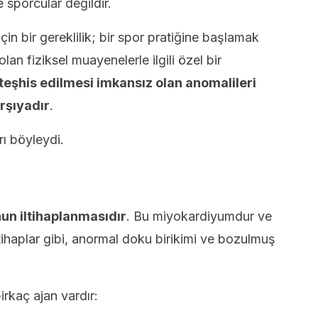
 sporcular değildir.
in bir gereklilik; bir spor pratiğine başlamak
lan fiziksel muayenelerle ilgili özel bir
 teşhis edilmesi imkansız olan anomalileri
rşıyadır
.
ı böyleydi.
un iltihaplanmasıdır
. Bu miyokardiyumdur ve
ltihaplar gibi, anormal doku birikimi ve bozulmuş
irkaç ajan vardır: