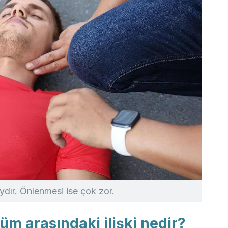
aydır. Önlenmesi ise çok zor.
lüm arasındaki ilişki nedir?