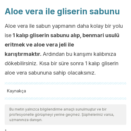
Aloe vera ile gliserin sabunu
Aloe vera ile sabun yapmanın daha kolay bir yolu
ise
1 kalıp gliserin sabunu alıp, benmari usulü
eritmek ve aloe vera jeli ile
karıştırmaktır.
Ardından bu karışımı kalıbınıza
dökebilirsiniz. Kısa bir süre sonra 1 kalıp gliserin
aloe vera sabununa sahip olacaksınız.
Kaynakça
Tüm alıntı yapılan kaynaklar, kalitelerini, güvenilirliklerini,
güncelliklerini ve geçerliliklerini sağlamak için ekibimiz
Bu metin yalnızca bilgilendirme amaçlı sunulmuştur ve bir
profesyonelle görüşmeyi yerine geçmez. Şüpheleriniz varsa,
tarafından derinlemesine incelendi. Bu makalenin bibliyografisi
uzmanınıza danışın.
güvenilir ve akademik veya bilimsel doğruluğa sahip olarak