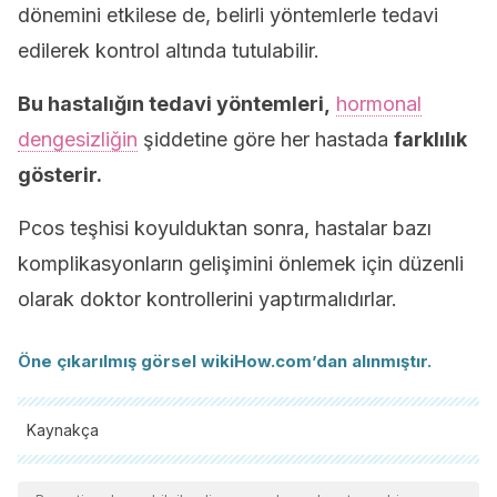
dönemini etkilese de, belirli yöntemlerle tedavi
edilerek kontrol altında tutulabilir.
Bu hastalığın tedavi yöntemleri,
hormonal
dengesizliğin
şiddetine göre her hastada
farklılık
gösterir.
Pcos teşhisi koyulduktan sonra, hastalar bazı
komplikasyonların gelişimini önlemek için düzenli
olarak doktor kontrollerini yaptırmalıdırlar.
Öne çıkarılmış görsel
wikiHow.com
’dan alınmıştır.
Kaynakça
Tüm alıntı yapılan kaynaklar, kalitelerini, güvenilirliklerini,
güncelliklerini ve geçerliliklerini sağlamak için ekibimiz