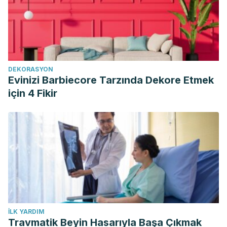
DEKORASYON
Evinizi Barbiecore Tarzında Dekore Etmek
için 4 Fikir
İLK YARDIM
Travmatik Beyin Hasarıyla Başa Çıkmak