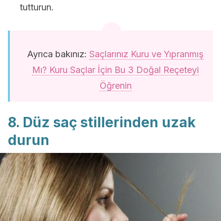
tutturun.
Ayrıca bakınız:
Saçlarınız Kuru ve Yıpranmış
Mı? Kuru Saçlar İçin Bu 3 Doğal Reçeteyi
Öğrenin
8. Düz saç stillerinden uzak
durun