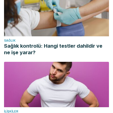
cancer cells. Free Radical Biology and Medicine.
https://doi.org/10.1016/j.freeradbiomed.2018.10.286
Ahmad, Z. (2010). The uses and properties of almond oil.
Complementary Therapies in Clinical Practice.
https://doi.org/10.1016/j.ctcp.2009.06.015
SAĞLIK
Sağlık kontrolü: Hangi testler dahildir ve
ne işe yarar?
İLIŞKILER