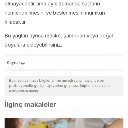
olmayacaktır ama aynı zamanda saçların
nemlendirilmesini ve beslenmesini mümkün
kılacaktır.
Bu yağları ayrıca maske, şampuan veya doğal
boyalara ekleyebilirsiniz.
Kaynakça
Tüm alıntı yapılan kaynaklar, kalitelerini, güvenilirliklerini,
güncelliklerini ve geçerliliklerini sağlamak için ekibimiz
Bu metin yalnızca bilgilendirme amaçlı sunulmuştur ve bir
profesyonelle görüşmeyi yerine geçmez. Şüpheleriniz varsa,
tarafından derinlemesine incelendi. Bu makalenin bibliyografisi
uzmanınıza danışın.
güvenilir ve akademik veya bilimsel doğruluğa sahip olarak
İlginç makaleler
kabul edildi.
Hu, T., & Xiao, J. (2018). Flaxseed extracts induce
apoptosis and regulate the growth of MCF-7 human breast