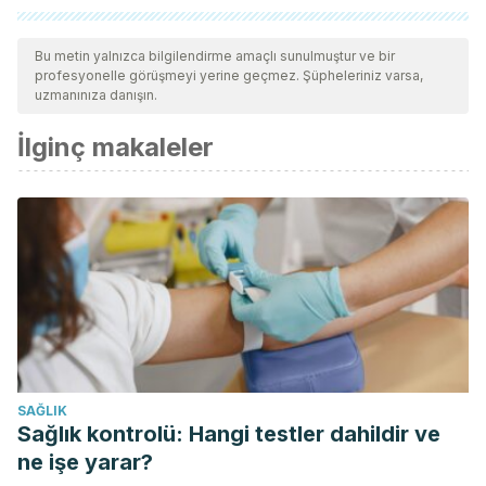
Tüm alıntı yapılan kaynaklar, kalitelerini, güvenilirliklerini,
güncelliklerini ve geçerliliklerini sağlamak için ekibimiz
Bu metin yalnızca bilgilendirme amaçlı sunulmuştur ve bir
profesyonelle görüşmeyi yerine geçmez. Şüpheleriniz varsa,
tarafından derinlemesine incelendi. Bu makalenin bibliyografisi
uzmanınıza danışın.
güvenilir ve akademik veya bilimsel doğruluğa sahip olarak
İlginç makaleler
kabul edildi.
SAĞLIK
Sağlık kontrolü: Hangi testler dahildir ve
ne işe yarar?