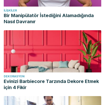
Rahman MM. Purslane weed (Portulaca oleracea): a
İLIŞKILER
prospective plant source of nutrition, omega-3 fatty acid,
Bir Manipülatör İstediğini Alamadığında
and antioxidant attributes.
ScientificWorldJournal
.
Nasıl Davranır
2014;2014:951019. Published 2014 Feb 10.
doi:10.1155/2014/951019
Sedighi M, Bahmani M, Asgary S, Beyranvand F, Rafieian-
Kopaei M. A review of plant-based compounds and
medicinal plants effective on atherosclerosis.
J Res Med
Sci
. 2017;22:30. Published 2017 Mar 15. doi:10.4103/1735-
1995.202151
Khodadadi H, Pakdel R, Khazaei M, Niazmand S, Bavarsad
DEKORASYON
K, Hadjzadeh MA. A comparison of the effects of
Portulaca
Evinizi Barbiecore Tarzında Dekore Etmek
oleracea
seeds hydro-alcoholic extract and Vitamin C on
için 4 Fikir
biochemical, hemodynamic and functional parameters in
cardiac tissue of rats with subclinical
hyperthyroidism.
Avicenna J Phytomed
. 2018;8(2):161–169.