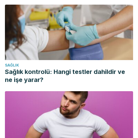
Deciphering the mechanisms involved in Portulaca
oleracea (C4) response to drought: Metabolic changes
including crassulacean acid-like metabolism induction and
reversal upon re-watering. Physiologia Plantarum, 152(3),
414–430. https://doi.org/10.1111/ppl.12194
Zhou, Y. X., Xin, H. L., Rahman, K., Wang, S. J., Peng, C., &
Zhang, H. (2015). Portulaca oleracea L.: A review of
SAĞLIK
phytochemistry and pharmacological effects. BioMed
Sağlık kontrolü: Hangi testler dahildir ve
Research International. Hindawi Limited.
ne işe yarar?
https://doi.org/10.1155/2015/925631
Rahimi VB, Ajam F, Rakhshandeh H, Askari VR. A
Pharmacological Review on
Portulaca oleracea
L.: Focusing
on Anti-Inflammatory, Anti- Oxidant, Immuno-Modulatory
and Antitumor Activities.
J Pharmacopuncture
. 2019;22(1):7–
15. doi:10.3831/KPI.2019.22.001
Uddin MK, Juraimi AS, Hossain MS, Nahar MA, Ali ME,