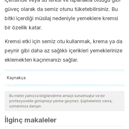
güveç olarak da semiz otunu tüketebilirsiniz. Bu
bitki içerdiği müsilaj nedeniyle yemeklere kremsi
bir özellik katar.
Kremsi etki için semiz otu kullanmak, krema ya da
peynir gibi daha az sağlıklı içerikleri yemeklerinize
eklemekten kaçınmanızı sağlar.
Kaynakça
Tüm alıntı yapılan kaynaklar, kalitelerini, güvenilirliklerini,
güncelliklerini ve geçerliliklerini sağlamak için ekibimiz
Bu metin yalnızca bilgilendirme amaçlı sunulmuştur ve bir
profesyonelle görüşmeyi yerine geçmez. Şüpheleriniz varsa,
tarafından derinlemesine incelendi. Bu makalenin bibliyografisi
uzmanınıza danışın.
güvenilir ve akademik veya bilimsel doğruluğa sahip olarak
İlginç makaleler
kabul edildi.
D’Andrea, R. M., Andreo, C. S., & Lara, M. V. (2014).