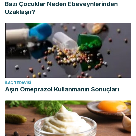
Bazı Çocuklar Neden Ebeveynlerinden
(IJSR)
,
7
(11), 1341–1344. Retrieved from
Uzaklaşır?
https://www.ijsr.net/archive/v7i11/ART20193014.pdf
Dkhil, M. A., Moniem, A. E. A., Al-Quraishy, S., & Saleh, R. A.
(2011). Antioxidant effect of purslane (Portulaca oleracea)
and its mechanism of action.
Journal of Medicinal Plants
Research
,
5
(9), 1589–1593.
İLAÇ TEDAVISI
Aşırı Omeprazol Kullanmanın Sonuçları