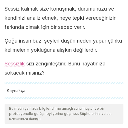
Sessiz kalmak size konuşmak, durumunuzu ve
kendinizi analiz etmek, neye tepki vereceğinizin
farkında olmak için bir sebep verir.
Çoğu insan bazı şeyleri düşünmeden yapar çünkü
kelimelerin yokluğuna alışkın değillerdir.
Sessizlik
sizi zenginleştirir. Bunu hayatınıza
sokacak mısınız?
Kaynakça
Tüm alıntı yapılan kaynaklar, kalitelerini, güvenilirliklerini,
güncelliklerini ve geçerliliklerini sağlamak için ekibimiz
Bu metin yalnızca bilgilendirme amaçlı sunulmuştur ve bir
profesyonelle görüşmeyi yerine geçmez. Şüpheleriniz varsa,
tarafından derinlemesine incelendi. Bu makalenin bibliyografisi
uzmanınıza danışın.
güvenilir ve akademik veya bilimsel doğruluğa sahip olarak