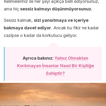
Kelimeleriniz ile her şeyi açıkça belli ediyorsunuz,
ama hiç
sessiz kalmayı düşünmüyorsunuz.
Sessiz kalmak,
sizi yansıtmaya ve içeriye
bakmaya davet ediyor
. Ancak bu fikir ne kadar
cazipse o kadar da korkutucu geliyor.
Ayrıca bakınız:
Yalnız Olmaktan
Korkmayan İnsanlar Nasıl Bir Kişiliğe
Sahiptir?