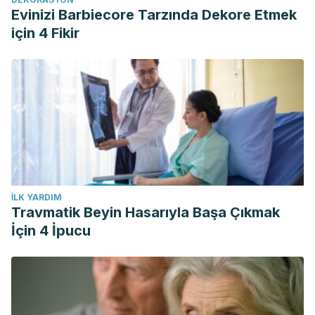
double-blind investigations. Clin Pharmacol. 2018 Dec
Evinizi Barbiecore Tarzında Dekore Etmek
13;10:175-181.
için 4 Fikir
Pazyar N, Yaghoobi R, Bagherani N, Kazerouni A. A review
of applications of tea tree oil in dermatology. Int J Dermatol.
2013 Jul;52(7):784-90.
İLK YARDIM
Travmatik Beyin Hasarıyla Başa Çıkmak
İçin 4 İpucu