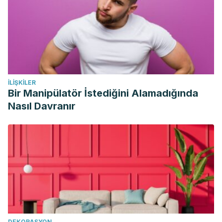
Modulating Intracellular Molecular Targets and Inhibiting P.
acnes. Journal of Investigative Dermatology.
2013;133(2):429-440.
Feily A, Kazerouni A, Pazyar N, Yaghoobi R. Oatmeal in
dermatology: A brief review. Indian Journal of Dermatology,
Venereology, and Leprology. 2012;78(2):142.
İLIŞKILER
Ranasinghe P, Pigera S, Premakumara G, Galappaththy P et
Bir Manipülatör İstediğini Alamadığında
al. Medicinal properties of “true” cinnamon (Cinnamomum
Nasıl Davranır
zeylanicum): A systematic review. BMC Complementary and
Alternative Medicine. 2013;13.
Mandal MD, Mandal S. Honey: its medicinal property and
antibacterial activity.
Asian Pac J Trop Biomed
.
2011;1(2):154–160.
Mazzarello V, Donadu MG, Ferrari M, Piga G et al.
Treatment of acne with a combination of propolis, tea tree
oil, and
Aloe vera
compared to erythromycin cream: two
DEKORASYON