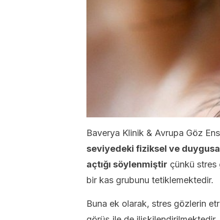
Baverya Klinik & Avrupa Göz Enst
seviyedeki fiziksel ve duygusal
açtığı söylenmiştir
çünkü stres 
bir kas grubunu tetiklemektedir.
Buna ek olarak, stres gözlerin et
görüş ile de ilişkilendirilmektedir.