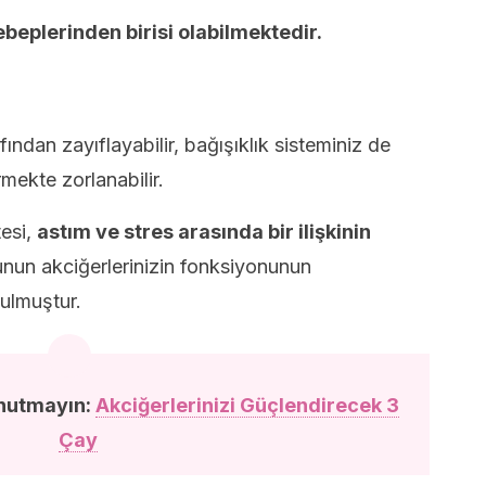
beplerinden birisi olabilmektedir.
ndan zayıflayabilir, bağışıklık sisteminiz de
rmekte zorlanabilir.
tesi,
astım ve stres arasında bir ilişkinin
nun akciğerlerinizin fonksiyonunun
bulmuştur.
unutmayın:
Akciğerlerinizi Güçlendirecek 3
Çay