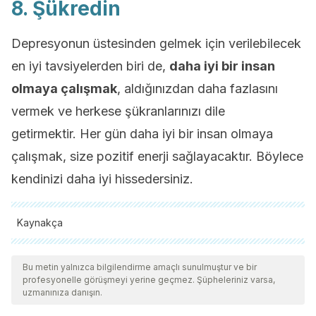
8. Şükredin
Depresyonun üstesinden gelmek için verilebilecek
en iyi tavsiyelerden biri de,
daha iyi bir insan
olmaya çalışmak
, aldığınızdan daha fazlasını
vermek ve herkese şükranlarınızı dile
getirmektir. Her gün daha iyi bir insan olmaya
çalışmak, size pozitif enerji sağlayacaktır. Böylece
kendinizi daha iyi hissedersiniz.
Kaynakça
Tüm alıntı yapılan kaynaklar, kalitelerini, güvenilirliklerini,
güncelliklerini ve geçerliliklerini sağlamak için ekibimiz
Bu metin yalnızca bilgilendirme amaçlı sunulmuştur ve bir
profesyonelle görüşmeyi yerine geçmez. Şüpheleriniz varsa,
tarafından derinlemesine incelendi. Bu makalenin bibliyografisi
uzmanınıza danışın.
güvenilir ve akademik veya bilimsel doğruluğa sahip olarak