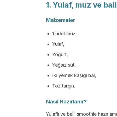
1. Yulaf, muz ve bal
Malzemeler
1 adet muz,
Yulaf,
Yoğurt,
Yağsız süt,
İki yemek kaşığı bal,
Toz tarçın.
Nasıl Hazırlanır?
Yulaflı ve ballı smoothie hazırla