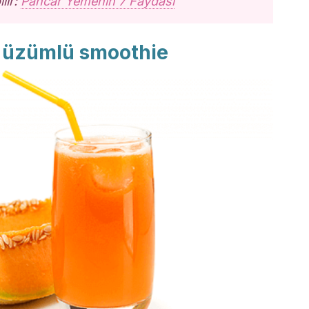
ilir:
Pancar Yemenin 7 Faydası
e üzümlü smoothie