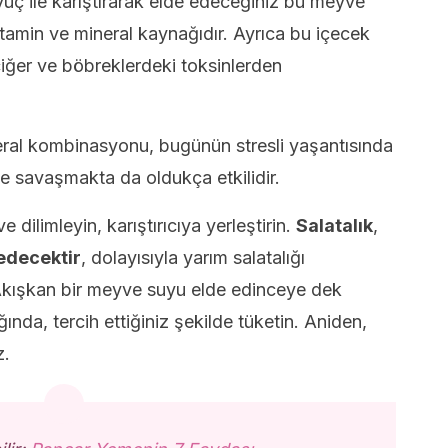
vuç ile karıştırarak elde edeceğiniz bu meyve
vitamin ve mineral kaynağıdır. Ayrıca bu içecek
ciğer ve böbreklerdeki toksinlerden
eral kombinasyonu, bugünün stresli yaşantısında
le savaşmakta da oldukça etkilidir.
dilimleyin, karıştırıcıya yerleştirin.
Salatalık
,
edecektir
, dolayısıyla yarım salatalığı
Akışkan bir meyve suyu elde edinceye dek
ğında, tercih ettiğiniz şekilde tüketin. Aniden,
z.