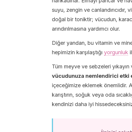
harikadırlar. Elmayı pancar ve ha
suyu, zengin ve canlandırıcıdır, 
doğal bir toniktir; vücudun, kara
arındırılmasına yardımcı olur.
Diğer yandan, bu vitamin ve min
hepimizin karşılaştığı
yorgunluk
i
Tüm meyve ve sebzeleri yıkayın ve 
vücudunuza nemlendirici etki 
içeceğimize eklemek önemlidir. 
karıştırın, soğuk veya oda sıcaklı
kendinizi daha iyi hissedeceksini