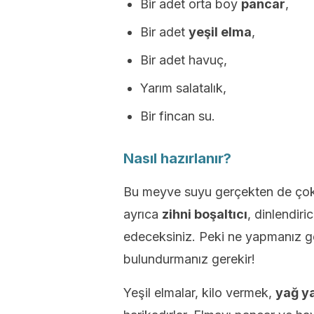
Bir adet orta boy
pancar
,
Bir adet
yeşil elma
,
Bir adet havuç,
Yarım salatalık,
Bir fincan su.
Nasıl hazırlanır?
Bu meyve suyu gerçekten de çok l
ayrıca
zihni boşaltıcı
, dinlendiri
edeceksiniz. Peki ne yapmanız ger
bulundurmanız gerekir!
Yeşil elmalar, kilo vermek,
yağ y