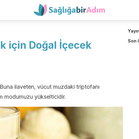
Yayı
Son 
k için Doğal İçecek
. Buna ilaveten, vücut muzdaki triptofanı
zim modumuzu yükselticidir.