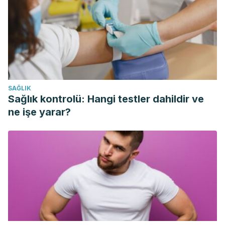
intensity endurance and high-intensity intermittent training
on anaerobic capacity and VO(2max). Medicine and
Science in Sports and Exercise.
https://doi.org/10.1097/00005768-199610000-00018
Viana, R. B., de Lira, C. A. B., Naves, J. P. A., Coswig, V. S.,
Del Vecchio, F. B., & Gentil, P. (2018). Tabata protocol: A
SAĞLIK
review of its application, variations and outcomes. Clinical
Sağlık kontrolü: Hangi testler dahildir ve
Physiology and Functional Imaging.
ne işe yarar?
https://doi.org/10.1111/cpf.12513