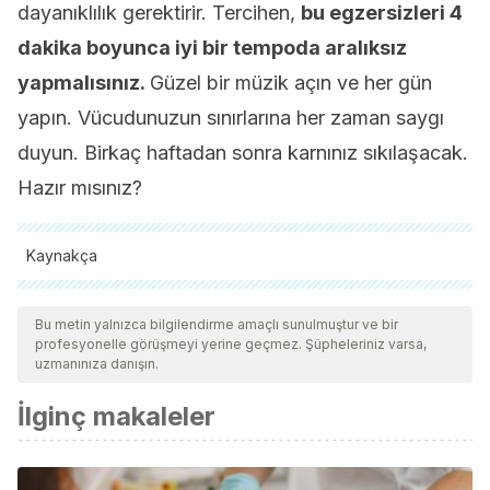
dayanıklılık gerektirir. Tercihen,
bu egzersizleri 4
dakika boyunca iyi bir tempoda aralıksız
yapmalısınız.
Güzel bir müzik açın ve her gün
yapın. Vücudunuzun sınırlarına her zaman saygı
duyun. Birkaç haftadan sonra karnınız sıkılaşacak.
Hazır mısınız?
Kaynakça
Tüm alıntı yapılan kaynaklar, kalitelerini, güvenilirliklerini,
güncelliklerini ve geçerliliklerini sağlamak için ekibimiz
Bu metin yalnızca bilgilendirme amaçlı sunulmuştur ve bir
profesyonelle görüşmeyi yerine geçmez. Şüpheleriniz varsa,
tarafından derinlemesine incelendi. Bu makalenin bibliyografisi
uzmanınıza danışın.
güvenilir ve akademik veya bilimsel doğruluğa sahip olarak
İlginç makaleler
kabul edildi.
Tabata, I., Nishimura, K., Kouzaki, M., Hirai, Y., Ogita, F.,
Miyachi, M., & Yamamoto, K. (1996). Effects of moderate-