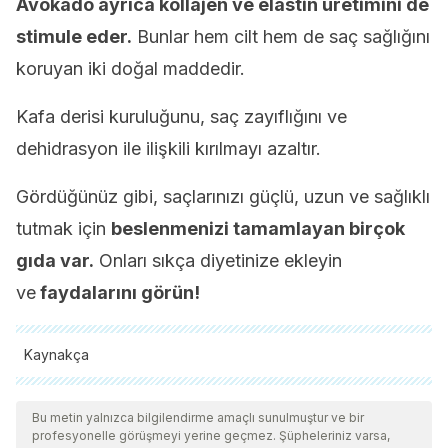
Avokado ayrıca kollajen ve elastin üretimini de
stimule eder.
Bunlar hem cilt hem de saç sağlığını
koruyan iki doğal maddedir.
Kafa derisi kuruluğunu, saç zayıflığını ve
dehidrasyon ile ilişkili kırılmayı azaltır.
Gördüğünüz gibi, saçlarınızı güçlü, uzun ve sağlıklı
tutmak için
beslenmenizi tamamlayan birçok
gıda var.
Onları sıkça diyetinize ekleyin
ve
faydalarını görün!
Kaynakça
Tüm alıntı yapılan kaynaklar, kalitelerini, güvenilirliklerini,
güncelliklerini ve geçerliliklerini sağlamak için ekibimiz
Bu metin yalnızca bilgilendirme amaçlı sunulmuştur ve bir
profesyonelle görüşmeyi yerine geçmez. Şüpheleriniz varsa,
tarafından derinlemesine incelendi. Bu makalenin bibliyografisi