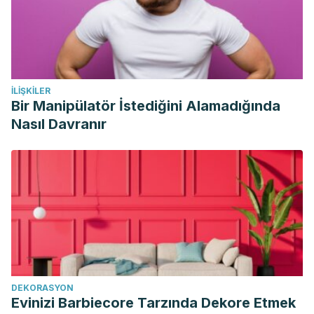
women. Biological Trace Element Research.
https://doi.org/10.1007/s12011-011-9030-0
Love, S. L., & Pavek, J. J. (2008). Positioning the potato as
a primary food source of vitamin C. In American Journal of
İLIŞKILER
Potato Research.
https://doi.org/10.1007/s12230-008-9030-
Bir Manipülatör İstediğini Alamadığında
6
Nasıl Davranır
DEKORASYON
Evinizi Barbiecore Tarzında Dekore Etmek