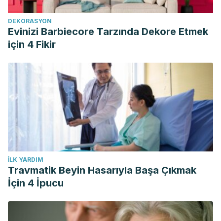
Park CH, Kwak YS, Seo HK, Kim HY. Assessing the Values
DEKORASYON
of Blueberries Intake on Exercise Performance, TAS, and
Evinizi Barbiecore Tarzında Dekore Etmek
Inflammatory Factors. Iran J Public Health. 2018
için 4 Fikir
Jul;47(Suppl 1):27-32.
Poma A, Fontecchio G, Carlucci G, Chichiriccò G. Anti-
inflammatory properties of drugs from saffron crocus.
Antiinflamm Antiallergy Agents Med Chem. 2012;11(1):37-51.
Su QS, Tian Y, Zhang JG, Zhang H. Effects of allicin
supplementation on plasma markers of exercise-induced
muscle damage, IL-6 and antioxidant capacity. Eur J Appl
Physiol. 2008 Jun;103(3):275-83.
İLK YARDIM
Trombold JR, Reinfeld AS, Casler JR, Coyle EF. The effect
Travmatik Beyin Hasarıyla Başa Çıkmak
of pomegranate juice supplementation on strength and
İçin 4 İpucu
soreness after eccentric exercise. J Strength Cond Res.
2011 Jul;25(7):1782-8.