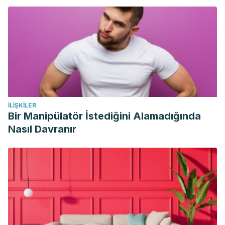
recovery following eccentric exercise-induced muscle
damage. Am J Physiol Regul Integr Comp Physiol. 2007
Jun;292(6):R2168-73.
Ghasemzadeh Rahbardar M, Hosseinzadeh H. Therapeutic
effects of rosemary (
Rosmarinus officinalis
L.) and its active
constituents on nervous system disorders. Iran J Basic Med
Sci. 2020 Sep;23(9):1100-1112.
İLIŞKILER
Meamarbashi A, Rajabi A. Preventive effects of 10-day
Bir Manipülatör İstediğini Alamadığında
supplementation with saffron and indomethacin on the
Nasıl Davranır
delayed-onset muscle soreness. Clin J Sport Med. 2015
Mar;25(2):105-12.
Mehmood MH, Munir S, Khalid UA, Asrar M, Gilani AH.
Antidiarrhoeal, antisecretory and antispasmodic activities of
Matricaria chamomilla are mediated predominantly through
K(+)-channels activation. BMC Complement Altern Med.
2015 Mar 24;15:75.