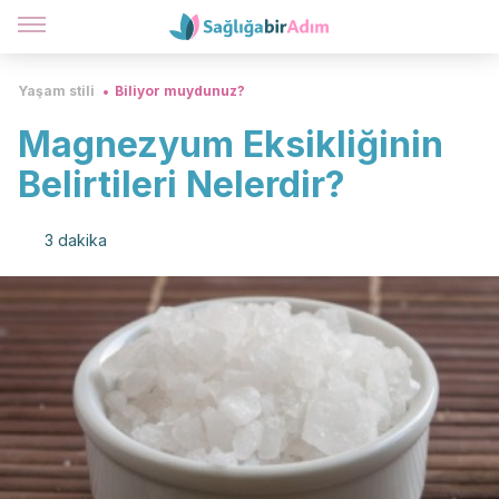
Yaşam stili
Biliyor muydunuz?
Magnezyum Eksikliğinin
Belirtileri Nelerdir?
3 dakika