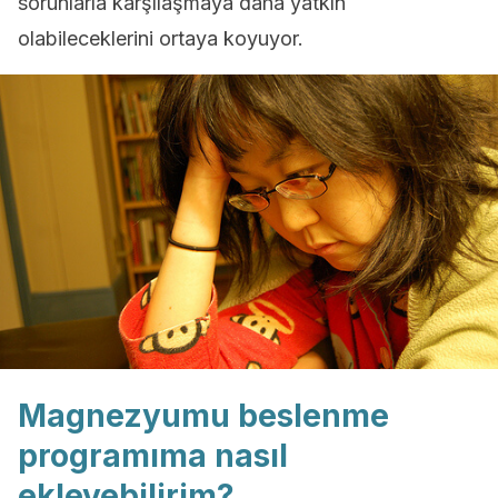
sorunlarla karşılaşmaya daha yatkın
olabileceklerini ortaya koyuyor.
Magnezyumu beslenme
programıma nasıl
ekleyebilirim?