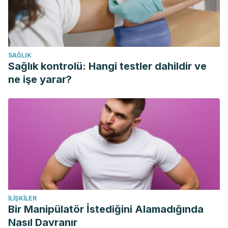
script=sci_arttext&pid=S0211-
69952013000400014&lng=es.
http://dx.doi.org/10.3265/Nefrologia.pre2013.Feb.11840.Pérez
González
SAĞLIK
E., Santos Rodríguez F., Coto García E.. Homeostasis del
Sağlık kontrolü: Hangi testler dahildir ve
magnesio: Etiopatogenia, clínica y tratamiento de la
ne işe yarar?
hipomagnesemia. A propósito de un caso. Nefrología
(Madr.) [Internet]. 2009 [citado 2018 Dic 16] ; 29( 6 ):
518-524. Disponible en: http://scielo.isciii.es/scielo.php?
script=sci_arttext&pid=S0211-
69952009000600004&lng=es.
Rondón-Berríos Helbert. Hipomagnesemia. An. Fac. med.
[Internet]. 2006 Mar [citado 2018 Dic 16] ; 67( 1 ): 38-48.
Disponible en: http://www.scielo.org.pe/scielo.php?
İLIŞKILER
script=sci_arttext&pid=S1025-
Bir Manipülatör İstediğini Alamadığında
55832006000100007&lng=es.
Nasıl Davranır