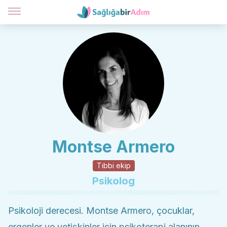
Montse Armero
Tıbbi ekip
Psikolog
Psikoloji derecesi. Montse Armero, çocuklar,
ergenler ve yetişkinler için psikoterapi alanının