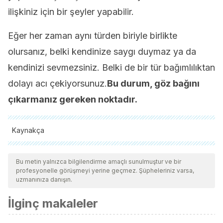
ilişkiniz için bir şeyler yapabilir.
Eğer her zaman aynı türden biriyle birlikte
olursanız, belki kendinize saygı duymaz ya da
kendinizi sevmezsiniz. Belki de bir tür bağımlılıktan
dolayı acı çekiyorsunuz.
Bu durum, göz bağını
çıkarmanız gereken noktadır.
Kaynakça
Tüm alıntı yapılan kaynaklar, kalitelerini, güvenilirliklerini,
güncelliklerini ve geçerliliklerini sağlamak için ekibimiz
Bu metin yalnızca bilgilendirme amaçlı sunulmuştur ve bir
profesyonelle görüşmeyi yerine geçmez. Şüpheleriniz varsa,
tarafından derinlemesine incelendi. Bu makalenin bibliyografisi
uzmanınıza danışın.
güvenilir ve akademik veya bilimsel doğruluğa sahip olarak
İlginç makaleler
kabul edildi.
Emily Pronin
. (2008). Cómo nos vemos a nosotros mismos