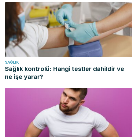
y cómo vemos a los demás. Departamento de Psicología y
Escuela de Asuntos Públicos e Internacionales Woodrow
Wilson, Universidad de Princeton, Princeton, NJ 08540, EE.
UU.
Van Overwalle, F. y Baetens, K.
(2009). Comprender las
acciones y los objetivos de los demás mediante el espejo
y los sistemas de mentalización: un
SAĞLIK
metaanálisis. NeuroImage, 48 (3), 564–
Sağlık kontrolü: Hangi testler dahildir ve
584. https://doi.org/10.1016/j.neuroimage.2009.06.009
ne işe yarar?