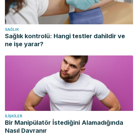
10.1097/NT.0b013e3181fe4376
Your kidneys and how they work. (2018).
niddk.nih.gov/health-information/kidney-disease/kidneys-
SAĞLIK
how-they-work
Sağlık kontrolü: Hangi testler dahildir ve
ne işe yarar?
İLIŞKILER
Bir Manipülatör İstediğini Alamadığında
Nasıl Davranır