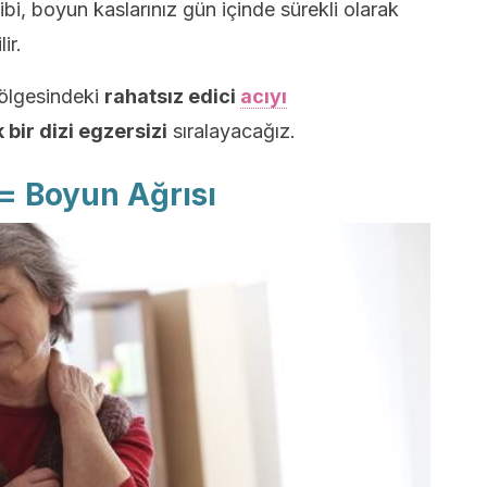
bi, boyun kaslarınız gün içinde sürekli olarak
ir.
ölgesindeki
rahatsız edici
acıyı
bir dizi egzersizi
sıralayacağız.
= Boyun Ağrısı