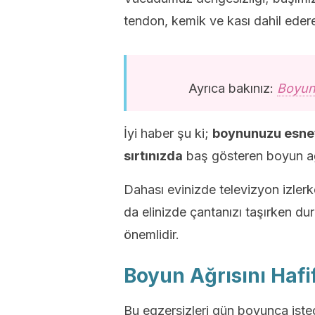
tendon, kemik ve kası dahil eder
Ayrıca bakınız:
Boyun 
İyi haber şu ki;
boynunuzu esnet
sırtınızda
baş gösteren boyun ağr
Dahası evinizde televizyon izler
da elinizde çantanızı taşırken d
önemlidir.
Boyun Ağrısını Hafi
Bu egzersizleri gün boyunca isted