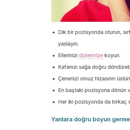
Dik bir pozisyonda oturun, sır
yaslayın.
Ellerinizi
dizlerinize
koyun.
Kafanızı sağa doğru döndüreb
Çenenizi omuz hizasının üstün
En baştaki pozisyona dönün ve
Her iki pozisyonda da birkaç 
Yanlara doğru boyun germe