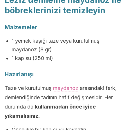
Leziz demleme maydanoz ile
böbreklerinizi temizleyin
Malzemeler
1 yemek kaşığı taze veya kurutulmuş
maydanoz (8 gr)
1 kap su (250 ml)
Hazırlanışı
Taze ve kurutulmuş
maydanoz
arasındaki fark,
demlendiğinde tadının hafif değişmesidir. Her
durumda da
kullanmadan önce iyice
yıkamalısınız.
Öncelikle bir kap suyu kaynatın