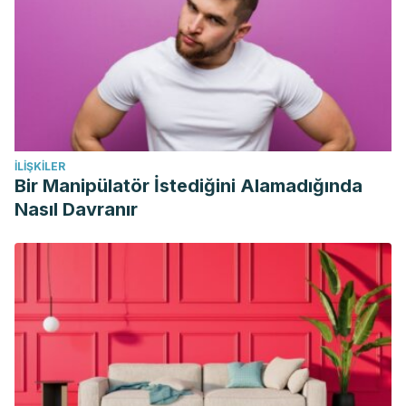
T=JS&
;PAGE=reference&D=med7&NEWS=N&AN=21566309
http://ovidsp.ovid.com/ovidweb.cgi?
T=JS&
;PAGE=reference&D=emed13&NEWS=N&AN=3622782
Abdel-Rahim, E. A., & El-Beltagi, H. S. (2010). Constituents of
apple, parsley and lentil edible plants and their therapy
treatments for blood picture as well as liver and kidneys
İLIŞKILER
functions against lipidemic disease.
Electronic Journal of
Bir Manipülatör İstediğini Alamadığında
Environmental, Agricultural and Food Chemistry
,
9
(6), 1117–
Nasıl Davranır
1127.