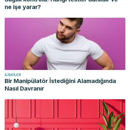
Mayo Clinic staff.
(n.d.). Psoriasis. Clínica Mayo.
ne işe yarar?
https://www.mayoclinic.org/es-es/diseases-
conditions/psoriasis/symptoms-causes/syc-20355840
Alfonso-Valdés, M. E.
(2012). Inmunopatogenia de la
psoriasis. Impacto en las manifestaciones clínicas y el
tratamiento de la enfermedad.
Revista Cubana de
Hematología, Inmunología y Hemoterapia
,
28
(4), 357-373.
http://scielo.sld.cu/scielo.php?
script=sci_arttext&pid=s0864-02892012000400005
İLIŞKILER
Defez, J. A., & Martínez, M. M.
(2016). Psoriasis en la
Bir Manipülatör İstediğini Alamadığında
infancia y adolescencia.
PediatríaIntegral
, 234.
Nasıl Davranır
https://www.pediatriaintegral.es/wp-
content/uploads/2016/06/Pediatria-Integral-XX-
04_WEB.pdf#page=28
I. Vidal Olmo, A. Vicente Villa.
(nd.). Psoriasis. Asociación
Española de Pediatría.