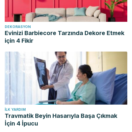
https://www.aeped.es/sites/default/files/documentos/psoriasi
DEKORASYON
Evinizi Barbiecore Tarzında Dekore Etmek
için 4 Fikir
İLK YARDIM
Travmatik Beyin Hasarıyla Başa Çıkmak
İçin 4 İpucu