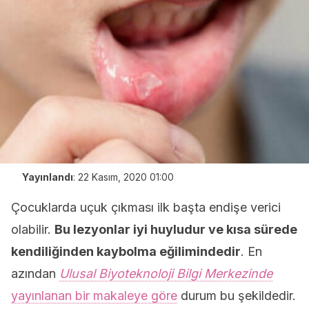
Yayınlandı
:
22 Kasım, 2020 01:00
Çocuklarda uçuk çıkması ilk başta endişe verici
olabilir.
Bu lezyonlar iyi huyludur ve kısa sürede
kendiliğinden kaybolma eğilimindedir
. En
azından
Ulusal Biyoteknoloji Bilgi Merkezinde
yayınlanan bir makaleye göre
durum bu şekildedir.