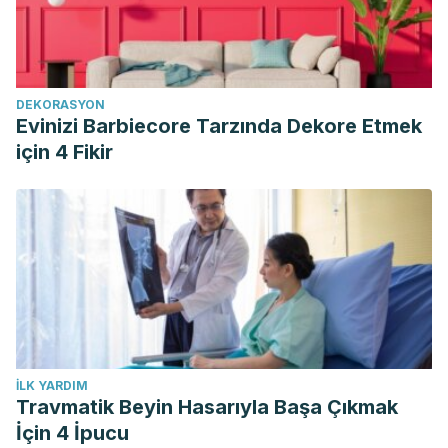
MacDonald J. Canker sore remedies: baking soda.
CMAJ
.
2002;166(7):884.
DEKORASYON
Evinizi Barbiecore Tarzında Dekore Etmek
için 4 Fikir
İLK YARDIM
Travmatik Beyin Hasarıyla Başa Çıkmak
İçin 4 İpucu