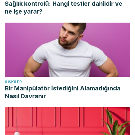
Sağlık kontrolü: Hangi testler dahildir ve
Córdoba M. Aftas recurrentes en niños y adolescentes.
ne işe yarar?
Revista de la Sociedad Odontológica de La Plata.
2018;20(56):19-22.
Schemel Suárez M, López López J, Chimenos Küstner E.
Úlceras orales: diagnóstico diferencial y tratamiento.
Medicina Clínica. 2015;145(11):499-503.
Pérez A, Rodríguez P. Tratamiento de la estomatitis aftosa
recurrente. Medicentro. 2012;16(1):1-10.
Marinovic M. Aftas orales recurrentes: diagnóstico
İLIŞKILER
diferencial y manejo. Medwave. 2009;9(2):e3773.
Bir Manipülatör İstediğini Alamadığında
Falgás Franco J. Patología bucal. Pediatriaintegral.es. 2015.
Nasıl Davranır
Available from:
https://www.pediatriaintegral.es/publicacion-2015-
01/patologia-bucal/
Bonet R, Garrote A. Aftas bucales. Farmacia Profesional.
2015;29(1):27-31.