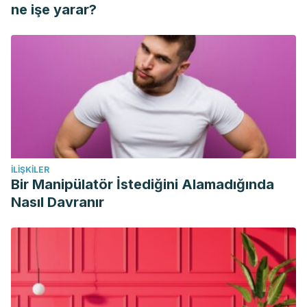
DE LA UNIVERSIDAD MIGUEL HERNÁNDEZ (ELCHE,
ne işe yarar?
ESPAÑA). Actas Iberoamericanas ….
Ballesteros, G. (2014). Espectacular crecimiento de los
huertos urbanos. Ecologista.
İLIŞKILER
Bir Manipülatör İstediğini Alamadığında
Nasıl Davranır