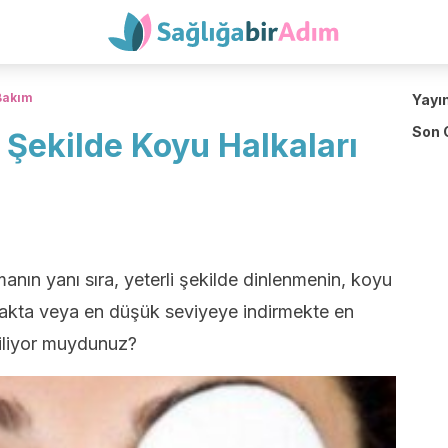
 Bakım
Yayı
Son 
r Şekilde Koyu Halkaları
ın yanı sıra, yeterli şekilde dinlenmenin, koyu
akta veya en düşük seviyeye indirmekte en
iliyor muydunuz?