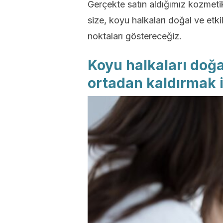
Gerçekte satın aldığımız kozmet
size, koyu halkaları doğal ve etki
noktaları göstereceğiz.
Koyu halkaları doğal
ortadan kaldırmak i