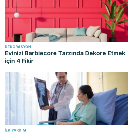
Pittaluga A, Barreca D, et al. Health benefits related to tree
nut consumption and their bioactive compounds.
International Journal of Molecular Science. Junio 2021. 22
(11): 59-60.
DEKORASYON
Evinizi Barbiecore Tarzında Dekore Etmek
için 4 Fikir
İLK YARDIM