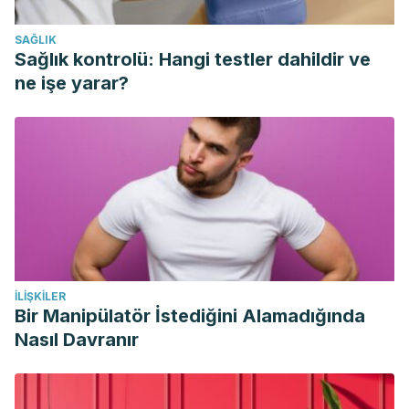
SAĞLIK
Herrera, A. (2013). El Desayuno Y Su Importancia ¿Es
Sağlık kontrolü: Hangi testler dahildir ve
Realmente El Desayuno Una Necesidad Fisiológica O Un
ne işe yarar?
Hábito Saludable?
Revista Gastrohnup
.
Kuang H, Yang F, et al. The impact of egg nutrient
composition and its consumption on cholesterol
homeostasis.
Cholesterol.
Agosto 2018.
Lenzi de Almeida K. C, Spreafico Fernandes F, et al. Efecto
de la semilla de linaza (
Linum usitatissimum
) en el
crecimiento de ratas wistar.
Revista Chilena de Nutrición.
İLIŞKILER
Diciembre 2008. 35 (4): 43-451.
Bir Manipülatör İstediğini Alamadığında
Lezcano, E. P. (2010). Cereales para el desayuno.
Nasıl Davranır
Alimentos Argentinos.
Ros E. Health benefits of nut consumption.
Nutrients
. Julio
2010. 2 (7): 652-682.