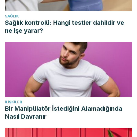
Siracusano, A., Niolu, C., Sacchetti, L., & Ribolsi, M. (2012).
Depression and anxiety. In Neuropsychiatric Dysfunction in
SAĞLIK
Multiple Sclerosis. https://doi.org/10.1007/978-88-470-
Sağlık kontrolü: Hangi testler dahildir ve
2676-6_11
ne işe yarar?
İLIŞKILER
Bir Manipülatör İstediğini Alamadığında
Nasıl Davranır