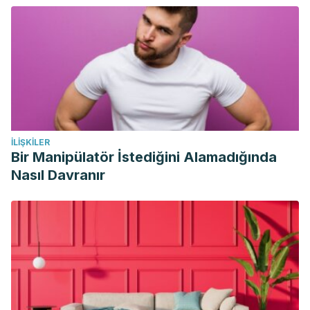
Bradley, L. A. (2009). Pathophysiology of Fibromyalgia.
American Journal of Medicine.
https://doi.org/10.1016/j.amjmed.2009.09.008
İLIŞKILER
Bir Manipülatör İstediğini Alamadığında
Nasıl Davranır