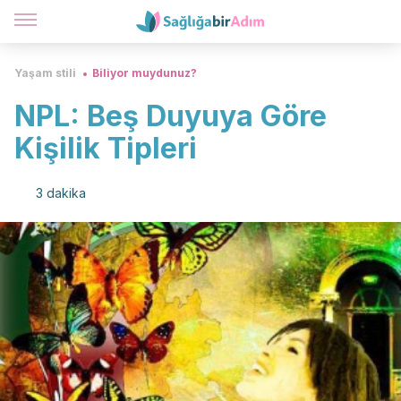
Yaşam stili
Biliyor muydunuz?
NPL: Beş Duyuya Göre
Kişilik Tipleri
3 dakika