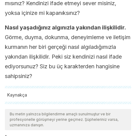
mısınız? Kendinizi ifade etmeyi sever misiniz,
yoksa içinize mi kapanıksınız?
Nasıl yaşadığınız algınızla yakından ilişkilidir.
Görme, duyma, dokunma, deneyimleme ve iletişim
kurmanın her biri gerçeği nasıl algıladığımızla
yakından ilişkilidir. Peki siz kendinizi nasıl ifade
ediyorsunuz? Siz bu üç karakterden hangisine
sahipsiniz?
Kaynakça
Tüm alıntı yapılan kaynaklar, kalitelerini, güvenilirliklerini,
güncelliklerini ve geçerliliklerini sağlamak için ekibimiz
Bu metin yalnızca bilgilendirme amaçlı sunulmuştur ve bir
profesyonelle görüşmeyi yerine geçmez. Şüpheleriniz varsa,
tarafından derinlemesine incelendi. Bu makalenin bibliyografisi
uzmanınıza danışın.
güvenilir ve akademik veya bilimsel doğruluğa sahip olarak