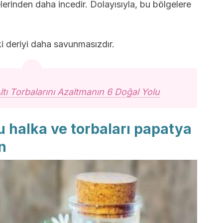
erinden daha incedir. Dolayısıyla, bu bölgelere
i deriyi daha savunmasızdır.
ltı Torbalarını Azaltmanın 6 Doğal Yolu
yu halka ve torbaları papatya
n