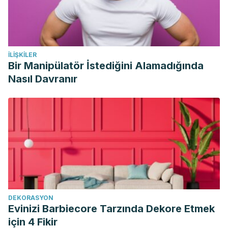
Linaza.
http://nopalinaeuropa.com/media/doc/Propiedades_de_la_li
İLIŞKILER
Bir Manipülatör İstediğini Alamadığında
Nasıl Davranır
DEKORASYON
Evinizi Barbiecore Tarzında Dekore Etmek
için 4 Fikir