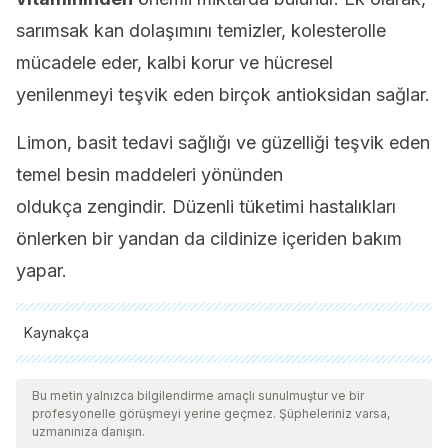
sarımsak kan dolaşımını temizler, kolesterolle
mücadele eder, kalbi korur ve hücresel
yenilenmeyi teşvik eden birçok antioksidan sağlar.
Limon, basit tedavi sağlığı ve güzelliği teşvik eden
temel besin maddeleri yönünden
oldukça zengindir. Düzenli tüketimi hastalıkları
önlerken bir yandan da cildinize içeriden bakım
yapar.
Kaynakça
Tüm alıntı yapılan kaynaklar, kalitelerini, güvenilirliklerini,
güncelliklerini ve geçerliliklerini sağlamak için ekibimiz
Bu metin yalnızca bilgilendirme amaçlı sunulmuştur ve bir
profesyonelle görüşmeyi yerine geçmez. Şüpheleriniz varsa,
tarafından derinlemesine incelendi. Bu makalenin bibliyografisi
uzmanınıza danışın.
güvenilir ve akademik veya bilimsel doğruluğa sahip olarak