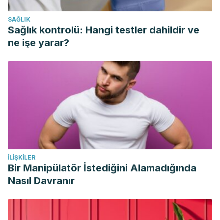
Watson, J. R. (1979). The Eye of the Beholder. Landscape
SAĞLIK
Research. https://doi.org/10.1080/01426397908705902
Sağlık kontrolü: Hangi testler dahildir ve
Smerdon, D. (2000). Anatomy of the eye and orbit. Current
ne işe yarar?
Anaesthesia and Critical Care.
https://doi.org/10.1054/cacc.2000.0296
İLIŞKILER
Bir Manipülatör İstediğini Alamadığında
Nasıl Davranır