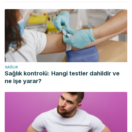
Author, C., Adel Moallem, S., Iman, M., & Barahoyee, A.
(2015). Effect of Apple Cider Vinegar on Blood Glucose
Level in Diabetic Mice. Pharmaceutical Sciences.
https://doi.org/10.5681/PS.2015.006
Jideani, V. A., & Jideani, I. A. (2012). Lemon and Lime. In
Tropical and Subtropical Fruits: Postharvest Physiology,
Processing and Packaging.
https://doi.org/10.1002/9781118324097.ch20
SAĞLIK
Sağlık kontrolü: Hangi testler dahildir ve
ne işe yarar?