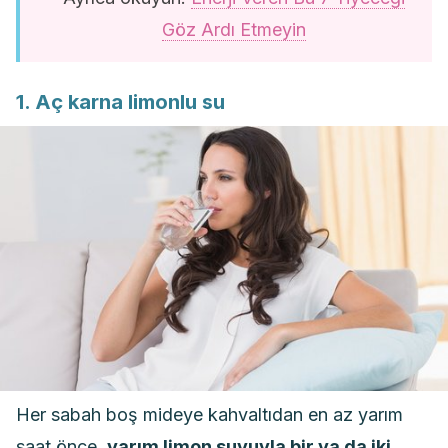
Göz Ardı Etmeyin
1. Aç karna limonlu su
Her sabah boş mideye kahvaltıdan en az yarım
saat önce,
yarım limon suyuyla bir ya da iki