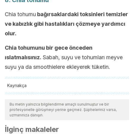
8. Chia tohumu
Chia tohumu
bağırsaklardaki toksinleri temizler
ve kabızlık gibi hastalıkları çözmeye yardımcı
olur.
Chia tohumunu bir gece önceden
ıslatmalısınız.
Sabah, suyu ve tohumları meyve
suyu ya da smoothielere ekleyerek tüketin.
Kaynakça
Tüm alıntı yapılan kaynaklar, kalitelerini, güvenilirliklerini,
güncelliklerini ve geçerliliklerini sağlamak için ekibimiz
Bu metin yalnızca bilgilendirme amaçlı sunulmuştur ve bir
profesyonelle görüşmeyi yerine geçmez. Şüpheleriniz varsa,
tarafından derinlemesine incelendi. Bu makalenin bibliyografisi
uzmanınıza danışın.
güvenilir ve akademik veya bilimsel doğruluğa sahip olarak
İlginç makaleler
kabul edildi.