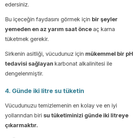
edersiniz.
Bu içeceğin faydasını görmek için
bir şeyler
yemeden en az yarım saat önce
aç karna
tüketmek gerekir.
Sirkenin asitliği, vücudunuz için
mükemmel bir pH
tedavisi sağlayan
karbonat alkalinitesi ile
dengelenmiştir.
4. Günde iki litre su tüketin
Vücudunuzu temizlemenin en kolay ve en iyi
yollarından biri
su tüketiminizi günde
iki litreye
çıkarmaktır.