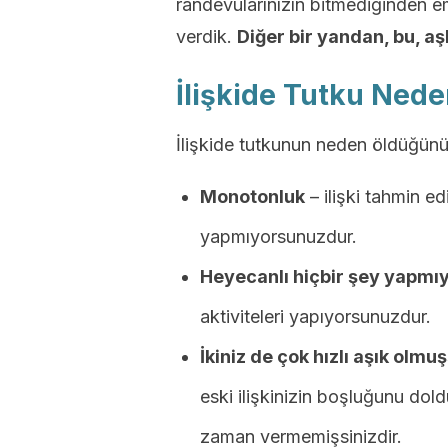
randevularınızın bitmediğinden e
verdik.
Diğer bir yandan, bu, aş
İlişkide Tutku Ned
İlişkide tutkunun neden öldüğünü 
Monotonluk
– ilişki tahmin edi
yapmıyorsunuzdur.
Heyecanlı hiçbir şey yapmı
aktiviteleri yapıyorsunuzdur.
İkiniz de çok hızlı aşık olm
eski ilişkinizin boşluğunu dol
zaman vermemişsinizdir.