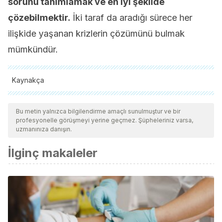
sorunu tanımlamak ve en iyi şekilde
çözebilmektir.
İki taraf da aradığı sürece her
ilişkide yaşanan krizlerin çözümünü bulmak
mümkündür.
Kaynakça
Tüm alıntı yapılan kaynaklar, kalitelerini, güvenilirliklerini,
güncelliklerini ve geçerliliklerini sağlamak için ekibimiz
Bu metin yalnızca bilgilendirme amaçlı sunulmuştur ve bir
profesyonelle görüşmeyi yerine geçmez. Şüpheleriniz varsa,
tarafından derinlemesine incelendi. Bu makalenin bibliyografisi
uzmanınıza danışın.
güvenilir ve akademik veya bilimsel doğruluğa sahip olarak
İlginç makaleler
kabul edildi.
Perles, F., San Martín, J., Canto, J., & Moreno, P. (2011).
Inteligencia emocional, celos, tendencia al abuso y
estrategias de resolución de conflicto en la pareja. Escritos
de Psicología / Psychological Writings.
https://doi.org/10.5231/psy.writ.2011.0605