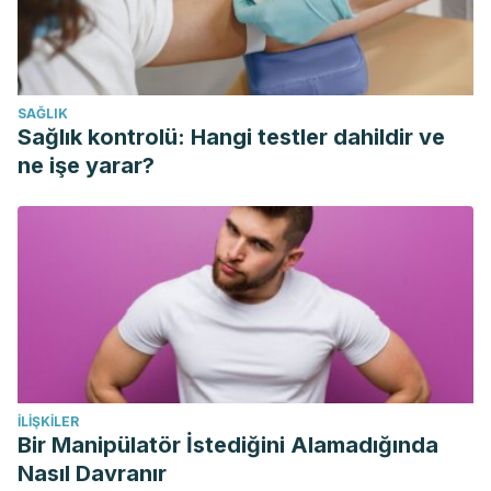
Maureira, F. (2011). Los Componentes de la Relación de
Pareja. Revista Electrónica de Psicología Iztacala.
Rivera, D., Cruz, C., & Muñoz, C. (2011). Satisfacción en las
SAĞLIK
relaciones de pareja en la adultez emergente: El rol del
Sağlık kontrolü: Hangi testler dahildir ve
apego, la intimidad y la depresión. Terapia Psicologica.
ne işe yarar?
https://doi.org/10.4067/S0718-48082011000100008
Sangrador, J. L. (1993). Consideraciones psicosociales
sobre el amor romántico. Psicothema.
İLIŞKILER
Bir Manipülatör İstediğini Alamadığında
Nasıl Davranır