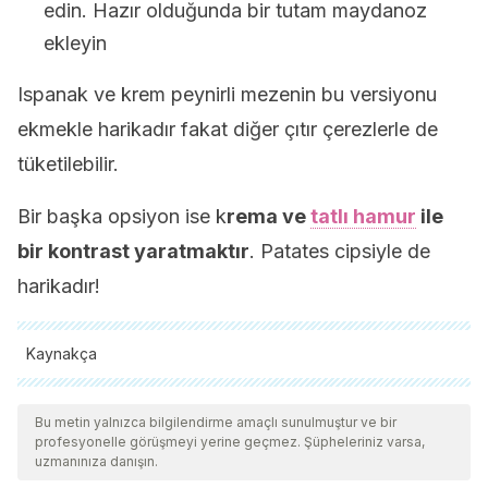
edin. Hazır olduğunda bir tutam maydanoz
ekleyin
Ispanak ve krem peynirli mezenin bu versiyonu
ekmekle harikadır fakat diğer çıtır çerezlerle de
tüketilebilir.
Bir başka opsiyon ise k
rema ve
tatlı hamur
ile
bir kontrast yaratmaktır
. Patates cipsiyle de
harikadır!
Kaynakça
Tüm alıntı yapılan kaynaklar, kalitelerini, güvenilirliklerini,
güncelliklerini ve geçerliliklerini sağlamak için ekibimiz
Bu metin yalnızca bilgilendirme amaçlı sunulmuştur ve bir
profesyonelle görüşmeyi yerine geçmez. Şüpheleriniz varsa,
tarafından derinlemesine incelendi. Bu makalenin bibliyografisi
uzmanınıza danışın.
güvenilir ve akademik veya bilimsel doğruluğa sahip olarak