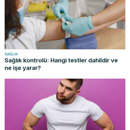
Calzada-León R, Altamirano-Bustamante N, Ruíz-Reyes Mª
L. Reguladores neuroendocrinos y gastrointestinales del
apetito y la saciedad.
Boletín Médico del Hospital Infantil de
México.
Diciembre 2008. 65 (5):
Carnell, Susan et al. Parent feeding behavior and child
appetite: associations depend on feeding
SAĞLIK
style.
International journal of eating disorders. 2014.
vol. 47
Sağlık kontrolü: Hangi testler dahildir ve
(7): 705-9.
ne işe yarar?
Galle, J.
What to do when a child won’t eat: feeding
disorders and developmental disabilities.
Center for Autism
& Related Disorders. [Online]
Tapia A, Masson L. Detección de síntomas depresivos en
pacientes con sobrepeso y obesidad.
Revista Chilena de
Nutrición
. Agosto 2006. 33 (2): 162-169.
Citation: POWELL, F. … et al., 2011.
Appetite regulation in
early childhood: the impact of parenting behaviours and