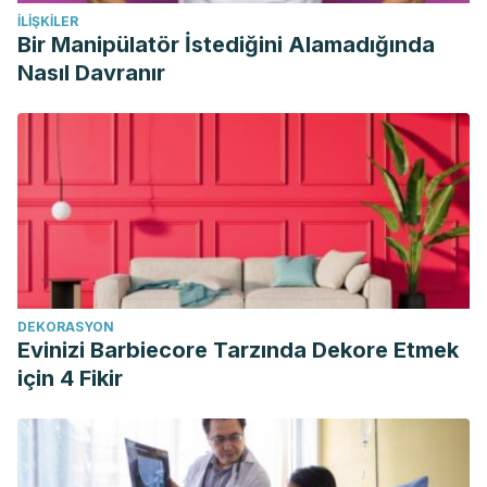
İLIŞKILER
child temperament.
IN: Mitchell, S.R. (ed.) Appetite:
Bir Manipülatör İstediğini Alamadığında
Regulation, Role in Disease and Control. Hauppauge NY:
Nasıl Davranır
Nova Science Publishers, pp. 1 – 28.
DEKORASYON
Evinizi Barbiecore Tarzında Dekore Etmek
için 4 Fikir