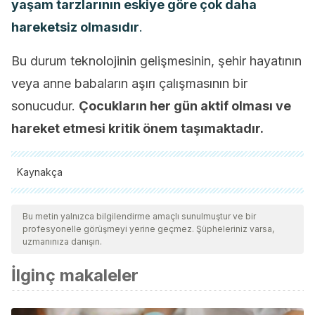
yaşam tarzlarının eskiye göre çok daha
hareketsiz olmasıdır
.
Bu durum teknolojinin gelişmesinin, şehir hayatının
veya anne babaların aşırı çalışmasının bir
sonucudur.
Çocukların her gün aktif olması ve
hareket etmesi kritik önem taşımaktadır.
Kaynakça
Tüm alıntı yapılan kaynaklar, kalitelerini, güvenilirliklerini,
güncelliklerini ve geçerliliklerini sağlamak için ekibimiz
Bu metin yalnızca bilgilendirme amaçlı sunulmuştur ve bir
profesyonelle görüşmeyi yerine geçmez. Şüpheleriniz varsa,
tarafından derinlemesine incelendi. Bu makalenin bibliyografisi
uzmanınıza danışın.
güvenilir ve akademik veya bilimsel doğruluğa sahip olarak
İlginç makaleler
kabul edildi.
Asociación Española de Pediatría. Mi niño no come. Junio
2021.