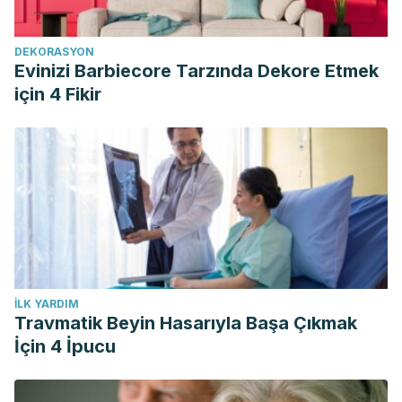
1356.
Ibarretxe D, Masana L. Metabolismo de los triglicéridos y
DEKORASYON
clasificación de las hipertrigliceridemias. Clínica e
Evinizi Barbiecore Tarzında Dekore Etmek
Investigación en Arteriosclerosis. 2021;33:1-6.
için 4 Fikir
İLK YARDIM
Travmatik Beyin Hasarıyla Başa Çıkmak
İçin 4 İpucu