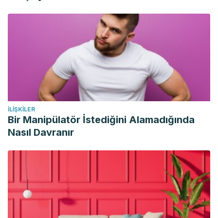
Clinics and Research in Hepatology and Gastroenterology.
2011;35(11):750-754.
Kris-Etherton PM, Taylor DS, Zhao G. Is there an optimal
diet for the hypertriglyceridemic patient? J Cardiovasc
Risk. 2000 Oct;7(5):333-7.
Ooi E, Watts G, Ng T, Barrett P. Effect of Dietary Fatty Acids
on Human Lipoprotein Metabolism: A Comprehensive
Update. Nutrients. 2015;7(6):4416-4425.
İLIŞKILER
Parks EJ. Effect of dietary carbohydrate on triglyceride
Bir Manipülatör İstediğini Alamadığında
metabolism in humans. J Nutr. 2001 Oct;131(10):2772S-
Nasıl Davranır
2774S.
Del Gobbo L, Falk M, Feldman R, Lewis K, Mozaffarian D.
Effects of tree nuts on blood lipids, apolipoproteins, and
blood pressure: systematic review, meta-analysis, and
dose-response of 61 controlled intervention trials. The
American Journal of Clinical Nutrition. 2015;102(6):1347-