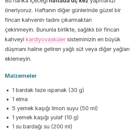
Bu harika içeceği
haftada üç kez
yapmanızı
öneriyoruz. Haftanın diğer günlerinde güzel bir
fincan kahvenin tadını çıkarmaktan
çekinmeyin. Bununla birlikte, sağlıklı bir fincan
kahveyi
kardiyovasküler
sisteminizin en büyük
düşmanı haline getiren yağlı süt veya diğer yağları
eklemeyin.
Malzemeler
1 bardak taze ıspanak (30 g)
1 elma
5 yemek kaşığı limon suyu (50 ml)
1 yemek kaşığı yulaf (10 g)
1 su bardağı su (200 ml)