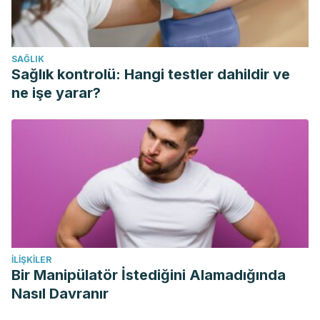
Gallego Bellón, A. B., Ortega Morente, E., & Pérez Pulido, R.
(2017). Análisis microbiológico de productos lácteos.
Repositorio Trabajos Academicos de la Universidad de
SAĞLIK
Jaén.
Sağlık kontrolü: Hangi testler dahildir ve
Pedraza Guevara, S. (2015). Cultivo de gránulo de kéfir en
ne işe yarar?
zumo de uvas tintas Kefir culture pellet red grape juice.
Revista ECIPerú.
Kim, D. H., Jeong, D., Kim, H., & Seo, K. H. (2019). Modern
perspectives on the health benefits of kefir in next
generation sequencing era: Improvement of the host gut
microbiota. In Critical Reviews in Food Science and
Nutrition. https://doi.org/10.1080/10408398.2018.1428168
Leite, A. M. de O., Miguel, M. A. L., Peixoto, R. S., Rosado, A.
İLIŞKILER
S., Silva, J. T., & Paschoalin, V. M. F. (2013). Microbiological,
Bir Manipülatör İstediğini Alamadığında
technological and therapeutic properties of kefir: A natural
Nasıl Davranır
probiotic beverage. In Brazilian Journal of Microbiology.