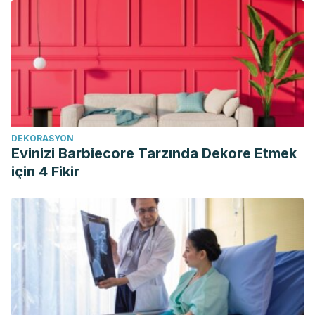
https://doi.org/10.1590/S1517-83822013000200001
Ohio State University. (2003, May 30). Kefir May Bolster
Lactose Tolerance In Intolerant People.
ScienceDaily
.
Retrieved March 14, 2020 from
www.sciencedaily.com/releases/2003/05/030530081555.htm
DEKORASYON
Evinizi Barbiecore Tarzında Dekore Etmek
için 4 Fikir