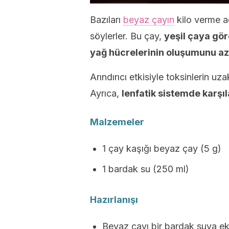
Bazıları
beyaz çayın
kilo verme a
söylerler. Bu çay,
yeşil çaya gör
yağ hücrelerinin oluşumunu az
Arındırıcı etkisiyle toksinlerin uzak
Ayrıca,
lenfatik sistemde karşı
Malzemeler
1 çay kaşığı beyaz çay (5 g)
1 bardak su (250 ml)
Hazırlanışı
Beyaz çayı bir bardak suya ek