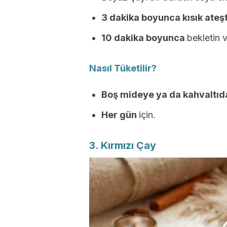
3 dakika boyunca kısık ateşt
10 dakika boyunca
bekletin 
Nasıl Tüketilir?
Boş mideye ya da kahvaltı
Her gün
için.
3. Kırmızı Çay