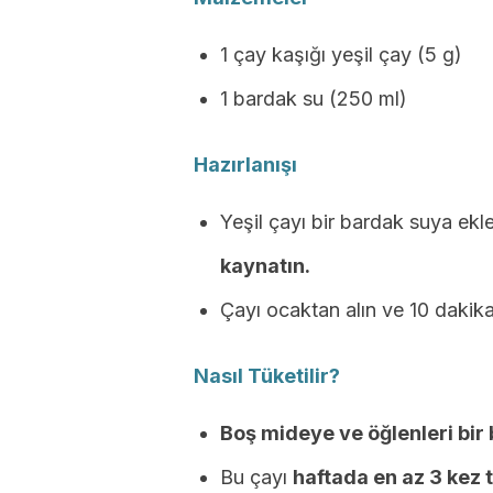
1 çay kaşığı yeşil çay (5 g)
1 bardak su (250 ml)
Hazırlanışı
Yeşil çayı bir bardak suya ekl
kaynatın.
Çayı ocaktan alın ve 10 dakika
Nasıl Tüketilir?
Boş mideye ve öğlenleri bir 
Bu çayı
haftada en az 3 kez t